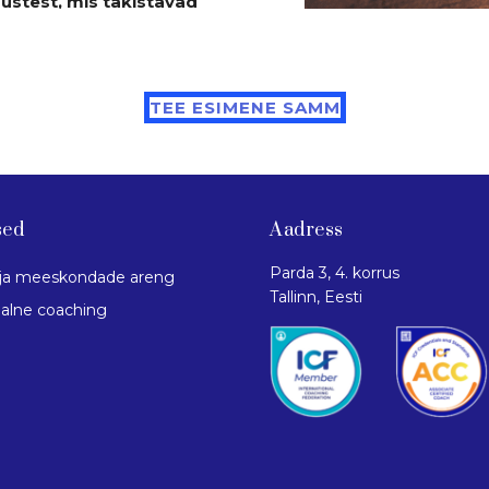
ustest, mis takistavad
ahulolu
osas
la oma isiklike
TEE ESIMENE SAMM
sinu karjääri olukorrale ja
sed
Aadress
likkuse harjutused,
vastamine ja muutmine
Parda 3, 4. korrus
 ja meeskondade areng
nult unistama, vaid lood
Tallinn, Eesti
alne coaching
oomiseks!
päriselt inspireerib?
a täna!