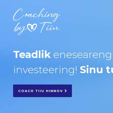
Teadlik
eneseareng
investeering!
Sinu t
COACH TIIU HINNOV