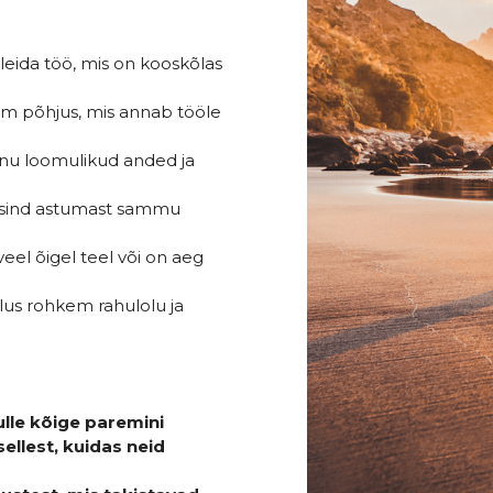
leida töö, mis on kooskõlas
am põhjus, mis annab tööle
sinu loomulikud anded ja
b sind astumast sammu
veel õigel teel või on aeg
lus rohkem rahulolu ja
sulle kõige paremini
llest, kuidas neid