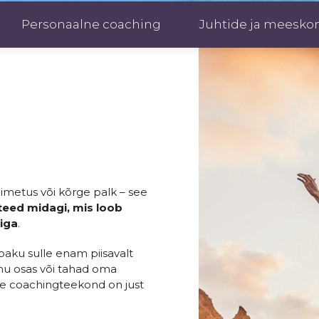
Personaalne coaching
Juhtide ja meesko
nimetus või kõrge palk – see
 teed midagi, mis loob
diga
.
aku sulle enam piisavalt
mu osas või tahad oma
see coachingteekond on just