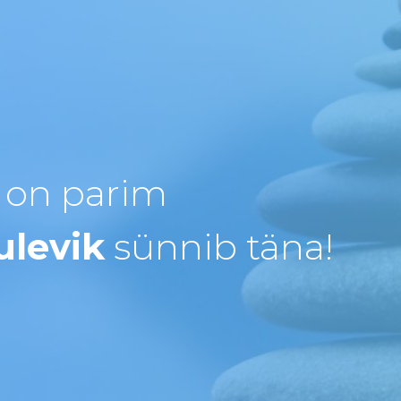
 on parim
ulevik
sünnib täna!