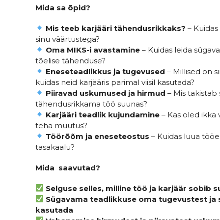
Mida sa õpid?
Mis teeb karjääri tähendusrikkaks?
– Kuidas 
sinu väärtustega?
Oma MIKS-i avastamine
– Kuidas leida sügav
tõelise tähenduse?
Eneseteadlikkus ja tugevused
– Millised on 
kuidas neid karjääris parimal viisil kasutada?
Piiravad uskumused ja hirmud
– Mis takista
tähendusrikkama töö suunas?
Karjääri teadlik kujundamine
– Kas oled ikka 
teha muutus?
Töörõõm ja eneseteostus
– Kuidas luua tööe
tasakaalu?
Mida saavutad?
Selguse selles, milline töö ja karjäär sobib 
Sügavama teadlikkuse oma tugevustest ja se
kasutada