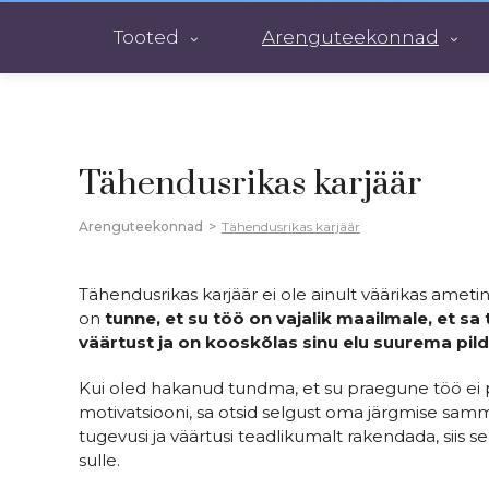
Tooted
Arenguteekonnad
Tähendusrikas karjäär
Arenguteekonnad
>
Tähendusrikas karjäär
Tähendusrikas karjäär ei ole ainult väärikas ameti
on
tunne, et su töö on vajalik maailmale, et sa
väärtust ja on kooskõlas sinu elu suurema pil
Kui oled hakanud tundma, et su praegune töö ei p
motivatsiooni, sa otsid selgust oma järgmise sam
tugevusi ja väärtusi teadlikumalt rakendada, siis 
sulle.